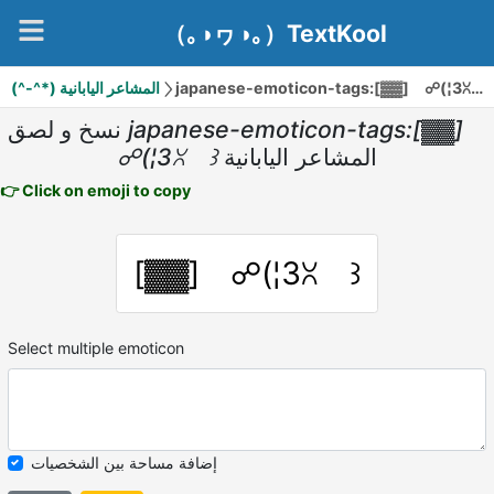
（｡◑ヮ◑｡）TextKool
(^-^*) المشاعر اليابانية
japanese-emoticon-tags:[▓▓] ☍(¦3ꇤ ꒱
نسخ و لصق
japanese-emoticon-tags:[▓▓]
☍(¦3ꇤ ꒱
المشاعر اليابانية
👉 Click on emoji to copy
[▓▓] ☍(¦3ꇤ ꒱
Select multiple emoticon
إضافة مساحة بين الشخصيات