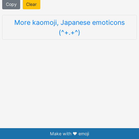
Copy
Clear
More kaomoji, Japanese emoticons
(^+.+^)
Make with ❤️ emoji