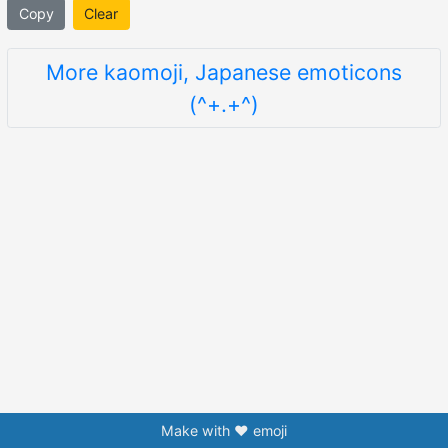
Copy
Clear
More kaomoji, Japanese emoticons
(^+.+^)
Make with ❤️ emoji