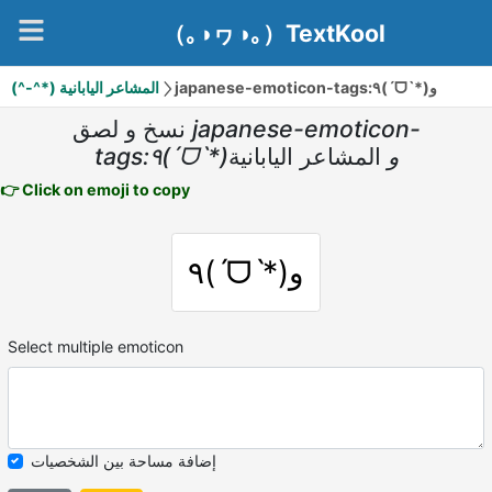
（｡◑ヮ◑｡）TextKool
japanese-emoticon-tags:٩(ˊᗜˋ*)و
(^-^*) المشاعر اليابانية
نسخ و لصق
japanese-emoticon-
tags:٩(ˊᗜˋ*)و
المشاعر اليابانية
👉 Click on emoji to copy
٩(ˊᗜˋ*)و
Select multiple emoticon
إضافة مساحة بين الشخصيات