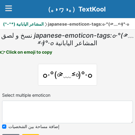
（｡◑ヮ◑｡）TextKool
(^-^*) المشاعر اليابانية
japanese-emoticon-tags:๐·°(৹˃̵﹏˂̵৹)°·๐
نسخ و لصق
japanese-emoticon-tags:๐·°(৹˃̵﹏
˂̵৹)°·๐
المشاعر اليابانية
👉 Click on emoji to copy
๐·°(৹˃̵﹏˂̵৹)°·๐
Select multiple emoticon
إضافة مساحة بين الشخصيات