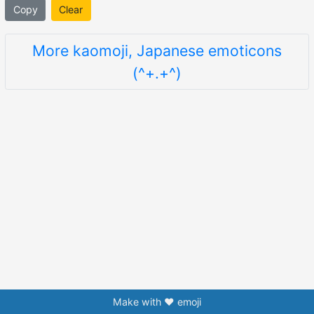
Copy
Clear
More kaomoji, Japanese emoticons
(^+.+^)
Make with ❤️ emoji