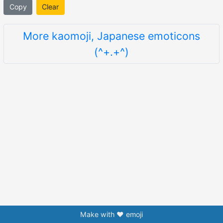
Copy
Clear
More kaomoji, Japanese emoticons
(^+.+^)
Make with ❤️ emoji