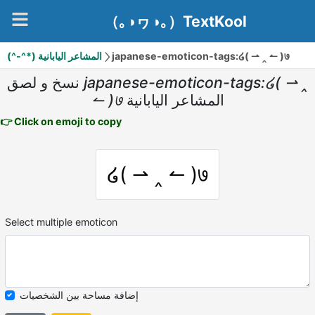
（｡◑ヮ◑｡）TextKool
(^-^*) المشاعر اليابانية
japanese-emoticon-tags:໒( ⇀ ‸ ↼ )७
نسخ و لصق
japanese-emoticon-tags:໒( ⇀ ‸
↼ )७
المشاعر اليابانية
👉 Click on emoji to copy
໒( ⇀ ‸ ↼ )७
Select multiple emoticon
إضافة مساحة بين الشخصيات