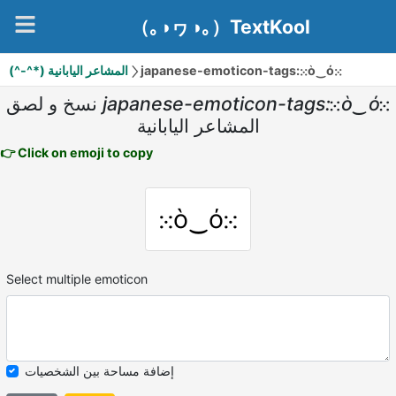
（｡◑ヮ◑｡）TextKool
(^-^*) المشاعر اليابانية
japanese-emoticon-tags:⁙ὸ‿ό⁙
نسخ و لصق
japanese-emoticon-tags:⁙ὸ‿ό⁙
المشاعر اليابانية
👉 Click on emoji to copy
⁙ὸ‿ό⁙
Select multiple emoticon
إضافة مساحة بين الشخصيات