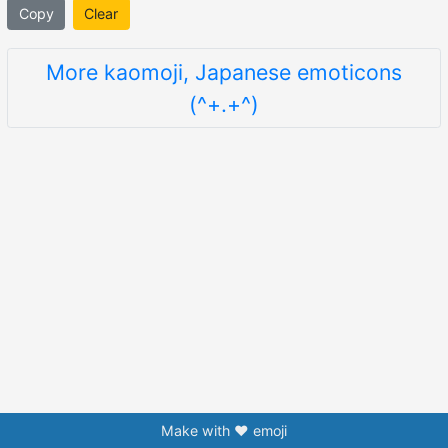
Copy
Clear
More kaomoji, Japanese emoticons
(^+.+^)
Make with ❤️ emoji