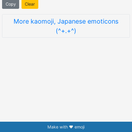
Copy
Clear
More kaomoji, Japanese emoticons
(^+.+^)
Make with ❤️ emoji