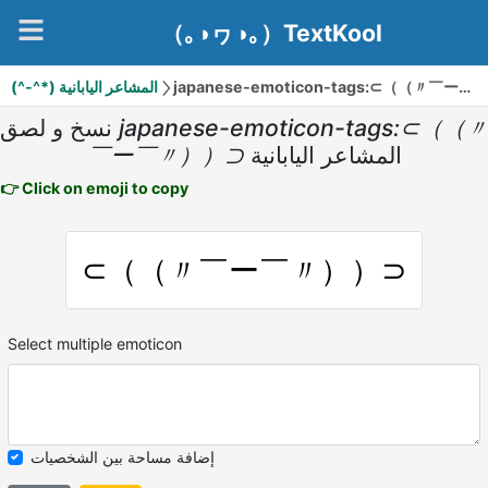
（｡◑ヮ◑｡）TextKool
(^-^*) المشاعر اليابانية
japanese-emoticon-tags:⊂（（〃￣ー￣〃））⊃
نسخ و لصق
japanese-emoticon-tags:⊂（（〃
￣ー￣〃））⊃
المشاعر اليابانية
👉 Click on emoji to copy
⊂（（〃￣ー￣〃））⊃
Select multiple emoticon
إضافة مساحة بين الشخصيات