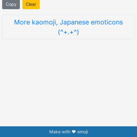
Copy
Clear
More kaomoji, Japanese emoticons
(^+.+^)
Make with ❤️ emoji