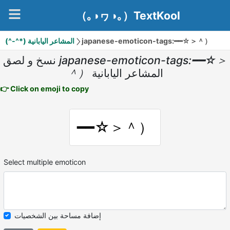
（｡◑ヮ◑｡）TextKool
(^-^*) المشاعر اليابانية
japanese-emoticon-tags:━━☆＞＾）
نسخ و لصق
japanese-emoticon-tags:━━☆＞
＾）
المشاعر اليابانية
👉 Click on emoji to copy
━━☆＞＾）
Select multiple emoticon
إضافة مساحة بين الشخصيات