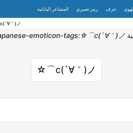
لهوى
حرف
رمز تعبيري
المشاعر اليابانية
⌒c(´∀｀)ノ
apanese-emoticon-tags:☆⌒c(´∀｀)ノ
ية
☆⌒c(´∀｀)ノ