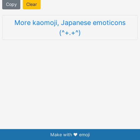
Copy
Clear
More kaomoji, Japanese emoticons
(^+.+^)
Make with ❤️ emoji