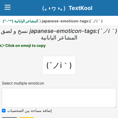
（｡◑ヮ◑｡）TextKool
(^-^*) المشاعر اليابانية
japanese-emoticon-tags:(´ノi｀)
نسخ و لصق
japanese-emoticon-tags:(´ノi｀)
المشاعر اليابانية
👉 Click on emoji to copy
(´ノi｀)
Select multiple emoticon
إضافة مساحة بين الشخصيات