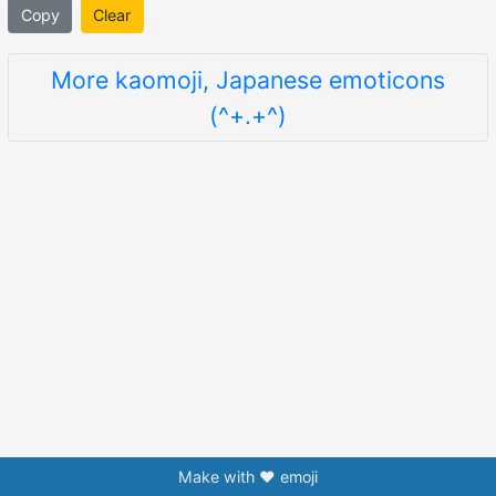
Copy
Clear
More kaomoji, Japanese emoticons
(^+.+^)
Make with ❤️ emoji