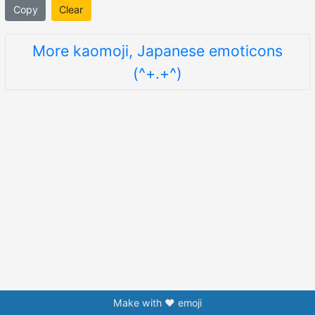
Copy
Clear
More kaomoji, Japanese emoticons
(^+.+^)
Make with ❤️ emoji