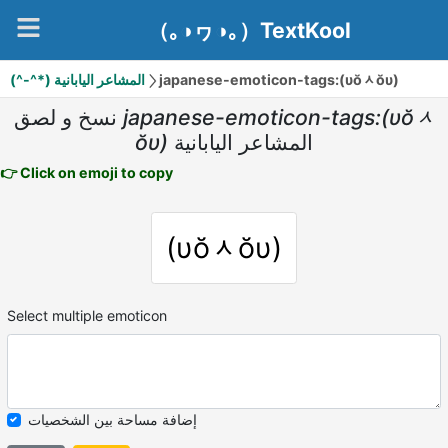
（｡◑ヮ◑｡）TextKool
(^-^*) المشاعر اليابانية
japanese-emoticon-tags:(υŏᆺŏυ)
نسخ و لصق
japanese-emoticon-tags:(υŏᆺ
ŏυ)
المشاعر اليابانية
👉 Click on emoji to copy
(υŏᆺŏυ)
Select multiple emoticon
إضافة مساحة بين الشخصيات