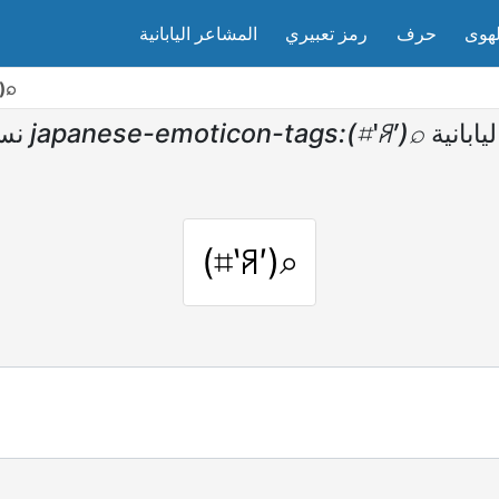
لهوى
حرف
رمز تعبيري
المشاعر اليابانية
)⌕
نس
japanese-emoticon-tags:(⌗‵ꋪ′)⌕
ابانية
(⌗‵ꋪ′)⌕