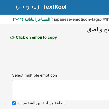
（｡◑ヮ◑｡）TextKool
(^-^*) المشاعر اليابانية
japanese-emoticon-tags:(⌗‵ꋪ′
خ و لصق
👉 Click on emoji to copy
Select multiple emoticon
إضافة مساحة بين الشخصيات