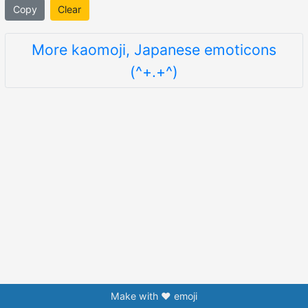
Copy
Clear
More kaomoji, Japanese emoticons
(^+.+^)
Make with ❤️ emoji