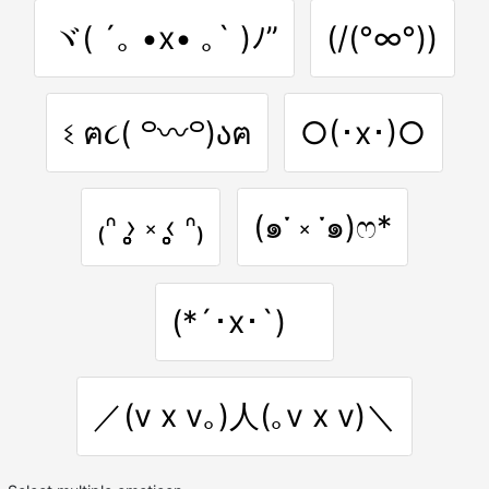
ヾ( ´｡ •x• ｡` )ﾉ”
(/(°∞°))
ଽ ฅ૮( ꒪〰꒪)აฅ
○(･x･)○
₍ᐢ ›̥̥̥ ༝ ‹̥̥̥ ᐢ₎
(๑་ ༝ ༌๑)ෆ*
(*´･x･`)ゞ
／(v x v｡)人(｡v x v)＼