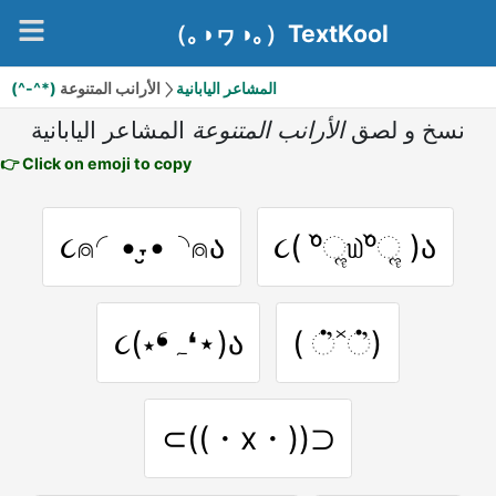
（｡◑ヮ◑｡）TextKool
(^-^*) المشاعر اليابانية
الأرانب المتنوعة
نسخ و لصق
الأرانب المتنوعة
المشاعر اليابانية
👉 Click on emoji to copy
૮⍝◜•˕̮•◝⍝ა
૮( ᵒ̌ૢ௰ᵒ̌ૢ )ა
( ்̓˟்̓)
૮(⋆❛ہ❛⋆)ა
⊂((・x・))⊃