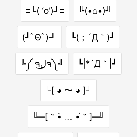
≡└( ‘o’)┘≡
╚(•⌂•)╝
(┛ﾟΘﾟ)┛
┗(；´Д｀)┛
╚༼ ຈل͜ຈ༽╝
┗|*´Д｀|┛
└[ ◕ 〜 ◕ ]┘
╚═[ ˵ •̀ ﹏ •́ ˵ ]═╝