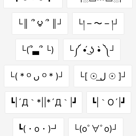
└║ ՞ ౪ ՞ ║┘
└། – 〜 – །┘
└(՞▃՞ └)
└༼ •́ ͜ʖ •̀ ༽┘
└[ ☉ ل͟ ☉ ]┘
└( * ᴼ ں ᴼ * )┘
┗|´Д｀*||*´Д｀|┛
┗|｀O´|┛
┗(・o・)┛
└(oﾟ∀ﾟo)┘