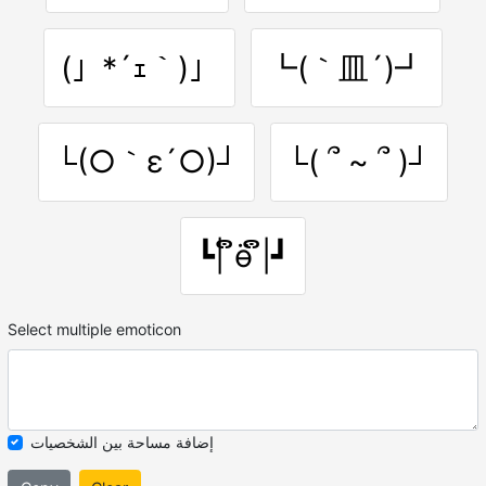
(」*´ｪ｀)」
┗(｀皿´)┛
└(○｀ε´○)┘
└( ՞ ~ ՞ )┘
┗| ຶӫ ຶ|┛
Select multiple emoticon
إضافة مساحة بين الشخصيات