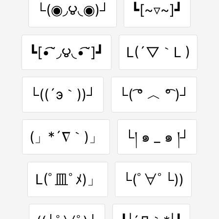
└(◉◞౪◟◉)┘
┗[~▿~]┛
┗[•͡˘◞౪◟•͡˘]┛
L(´▽｀L )
└((´э｀))┘
└( ͡° ︿ °͡ )┘
(」*´∇｀)」
└། ๑ _ ๑ །┘
L(ﾟ皿ﾟﾒ)」
└(ﾟ∀ﾟ└))