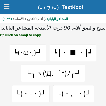
（｡◑ヮ◑｡）TextKool
(^-^*) المشاعر اليابانية
أقام 90 درجة الأسلحة
نسخ و لصق
أقام 90 درجة الأسلحة
المشاعر اليابانية
👉 Click on emoji to copy
┗(･ω･;)┛
┗┃・ ■ ・┃┛
┗┐ヽ(′Д、`*)ﾉ┌┛
└(・-・)┘
└(・。・)┘