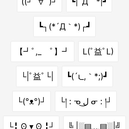
((┘ﾟ∀ﾟ)┘
┗|´Д｀*|┛
┗┐(*´Д｀*)┌┛
【┛ﾟ,_ゝﾟ】┛
L(ﾟ益ﾟL)
└|ﾟ益ﾟ└|
┗(´ι_,｀*;)┛
└(°ᴥ°)┘
└། : ᓀ ل͜ ᓂ : །┘
└╏ ʘ ▾ ʘ ╏┘
╚ |░▤﹏▤░|╝