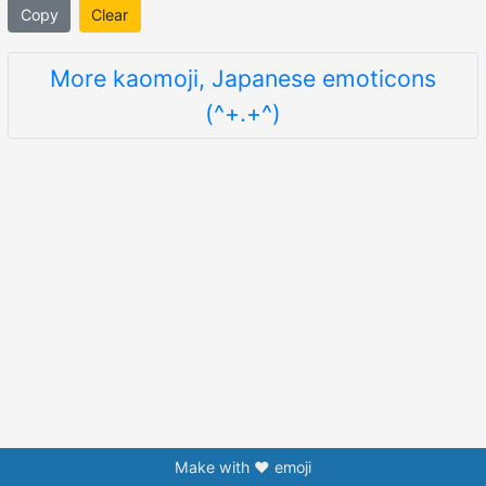
Copy
Clear
More kaomoji, Japanese emoticons
(^+.+^)
Make with ❤️ emoji