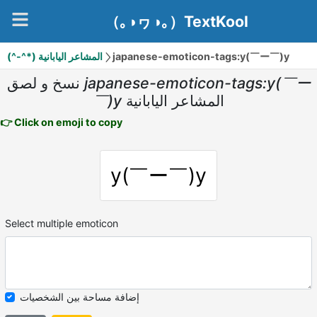
（｡◑ヮ◑｡）TextKool
(^-^*) المشاعر اليابانية
japanese-emoticon-tags:y(￣ー￣)y
نسخ و لصق
japanese-emoticon-tags:y(￣ー
￣)y
المشاعر اليابانية
👉 Click on emoji to copy
y(￣ー￣)y
Select multiple emoticon
إضافة مساحة بين الشخصيات