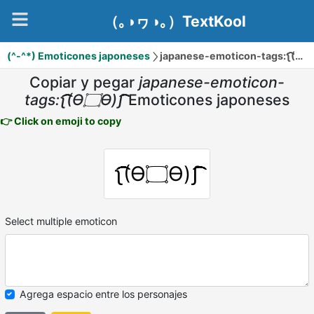
（｡◑ヮ◑｡）TextKool
(^-^*) Emoticones japoneses
Copiar y pegar
japanese-emoticon-
tags:ʅ͡͡͡͡͡͡͡͡͡͡͡(Ɵ۝Ө)ʃ͡͡͡͡͡͡͡͡͡͡
Emoticones japoneses
👉 Click on emoji to copy
ʅ͡͡͡͡͡͡͡͡͡͡͡(Ɵ۝Ө)ʃ͡͡͡͡͡͡͡͡͡͡
Select multiple emoticon
Agrega espacio entre los personajes