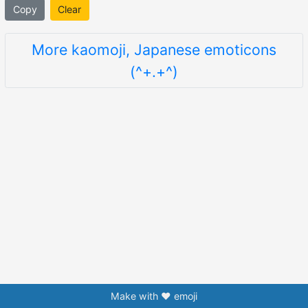
Copy
Clear
More kaomoji, Japanese emoticons
(^+.+^)
Make with ❤️ emoji