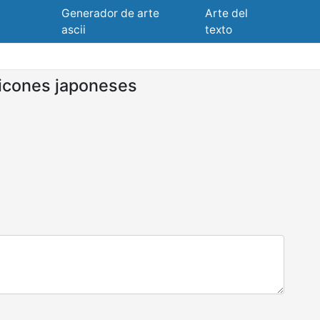
Generador de arte
Arte del
ascii
texto
icones japoneses