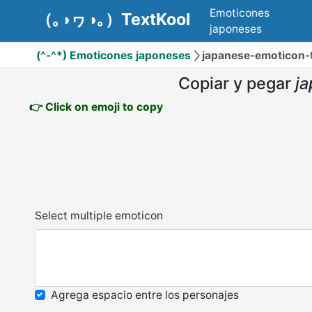
Emoticones
（｡◑ヮ◑｡）TextKool
japoneses
(^-^*) Emoticones japoneses
japanese-emoticon-ta
Copiar y pegar
ja
👉 Click on emoji to copy
Select multiple emoticon
Agrega espacio entre los personajes