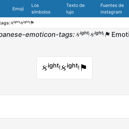
Los
Texto de
Fuentes de
Emoji
símbolos
lujo
instagram
gs:કⁱᵍʰᵗᵎકⁱᵍʰᵗᵎ⚑
panese-emoticon-tags:કⁱᵍʰᵗᵎકⁱᵍʰᵗᵎ⚑
Emot
કⁱᵍʰᵗᵎકⁱᵍʰᵗᵎ⚑