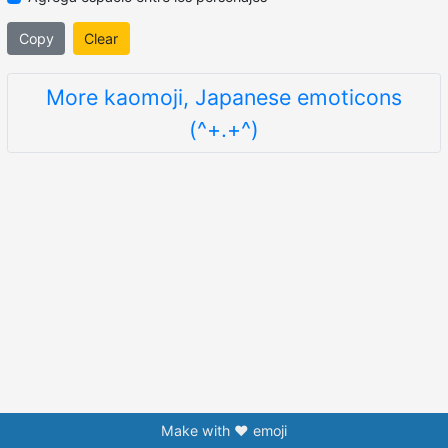
Copy
Clear
More kaomoji, Japanese emoticons
(^+.+^)
Make with ❤️ emoji