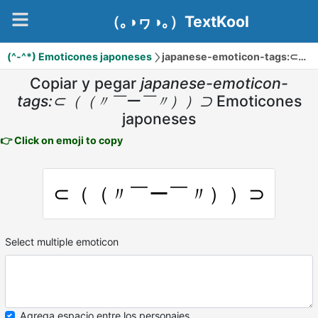
（｡◑ヮ◑｡）TextKool
(^-^*) Emoticones japoneses
japanese-emoticon-tags:⊂（（〃￣ー￣〃））⊃
Copiar y pegar
japanese-emoticon-
tags:⊂（（〃￣ー￣〃））⊃
Emoticones
japoneses
👉 Click on emoji to copy
⊂（（〃￣ー￣〃））⊃
Select multiple emoticon
Agrega espacio entre los personajes