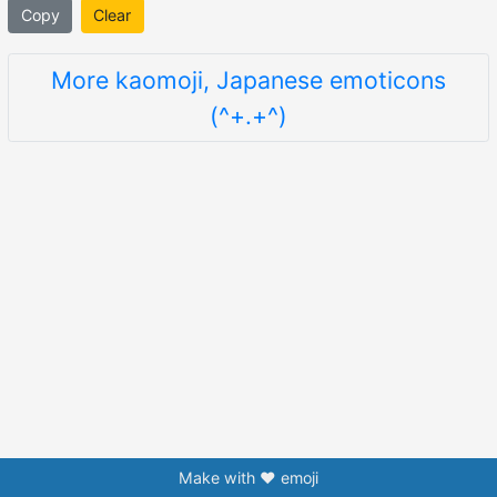
Copy
Clear
More kaomoji, Japanese emoticons
(^+.+^)
Make with ❤️ emoji