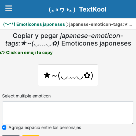
（｡◑ヮ◑｡）TextKool
(^-^*) Emoticones japoneses
japanese-emoticon-tags:★~(◡﹏◡✿)
Copiar y pegar
japanese-emoticon-
tags:★~(◡﹏◡✿)
Emoticones japoneses
👉 Click on emoji to copy
★~(◡﹏◡✿)
Select multiple emoticon
Agrega espacio entre los personajes