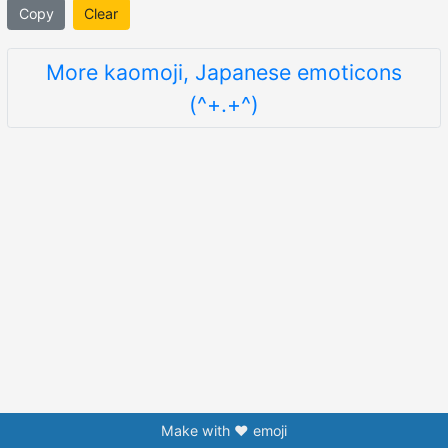
Copy
Clear
More kaomoji, Japanese emoticons
(^+.+^)
Make with ❤️ emoji