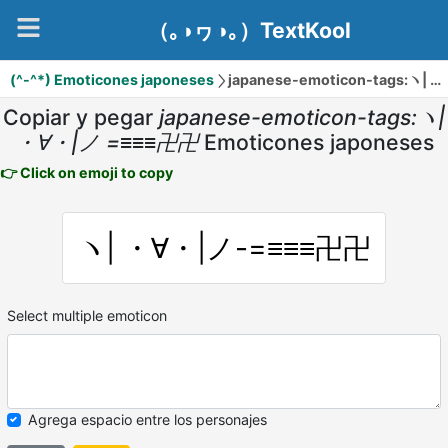
（｡◑ヮ◑｡）TextKool
(^-^*) Emoticones japoneses
japanese-emoticon-tags:ヽ| ・∀・|ノ =≡≡≡卍卍
Copiar y pegar
japanese-emoticon-tags:ヽ|
・∀・|ノ =≡≡≡卍卍
Emoticones japoneses
👉 Click on emoji to copy
ヽ| ・∀・|ノ-=≡≡≡卍卍
Select multiple emoticon
Agrega espacio entre los personajes