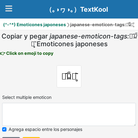
（｡◑ヮ◑｡）TextKool
(^-^*) Emoticones japoneses
japanese-emoticon-tags:ꇵ᷄ꆯꇵ̥᷅
Copiar y pegar
japanese-emoticon-tags:ꇵ᷄ꆯ
ꇵ̥᷅
Emoticones japoneses
👉 Click on emoji to copy
ꇵ᷄ꆯꇵ̥᷅
Select multiple emoticon
Agrega espacio entre los personajes