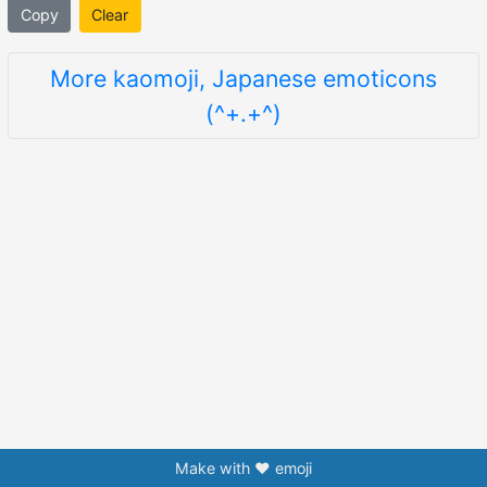
Copy
Clear
More kaomoji, Japanese emoticons
(^+.+^)
Make with ❤️ emoji