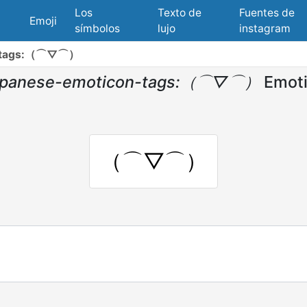
Los
Texto de
Fuentes de
Emoji
símbolos
lujo
instagram
n-tags:（⌒▽⌒）
apanese-emoticon-tags:（⌒▽⌒）
Emoti
（⌒▽⌒）