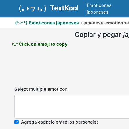
Emoticones
（｡◑ヮ◑｡）TextKool
japoneses
(^-^*) Emoticones japoneses
japanese-emotico
Copiar y pegar
j
👉 Click on emoji to copy
Select multiple emoticon
Agrega espacio entre los personajes