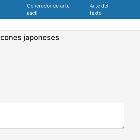
Generador de arte
Arte del
ascii
texto
cones japoneses