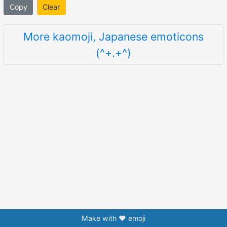
Copy
Clear
More kaomoji, Japanese emoticons
(^+.+^)
Make with ❤️ emoji