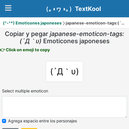
（｡◑ヮ◑｡）TextKool
(^-^*) Emoticones japoneses
japanese-emoticon-tags:(´Д｀υ)
Copiar y pegar
japanese-emoticon-tags:
(´Д｀υ)
Emoticones japoneses
👉 Click on emoji to copy
(´Д｀υ)
Select multiple emoticon
Agrega espacio entre los personajes