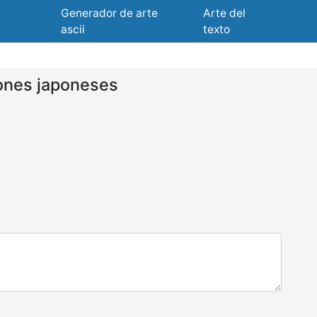
Generador de arte
Arte del
ascii
texto
ones japoneses