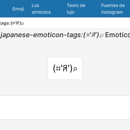
Los
Texto de
Fuentes de
Emoji
símbolos
lujo
instagram
ags:(⌗‵ꋪ′)⌕
japanese-emoticon-tags:(⌗‵ꋪ′)⌕
Emotic
(⌗‵ꋪ′)⌕