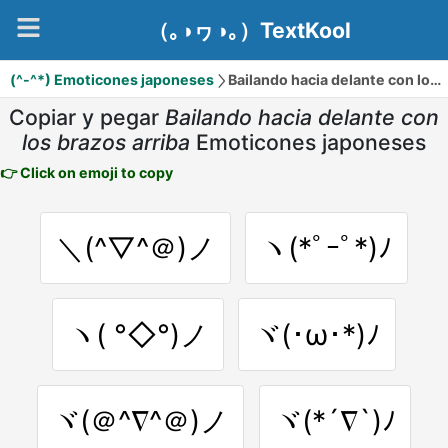
（｡◑ヮ◑｡）TextKool
(^-^*) Emoticones japoneses
Bailando hacia delante con los brazos arriba
Copiar y pegar
Bailando hacia delante con
los brazos arriba
Emoticones japoneses
👉 Click on emoji to copy
＼(^▽^＠)ノ
ヽ(*ﾟｰﾟ*)ﾉ
ヽ( °◇°)ノ
ヾ(･ω･*)ﾉ
ヾ(＠^∇^＠)ノ
ヾ(*´∇`)ﾉ