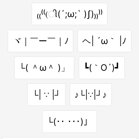
₍₍⁽⁽(ી(´;ω;` )ʃ)₎₎⁾⁾
ヾ｜￣ー￣｜ﾉ
ヘ| ´ω｀ |ﾉ
└( ＾ω＾ )」
┗(｀O´)┛
└| ∵ |┘
♪└|∵|┘♪
└(･･ ･･･)」