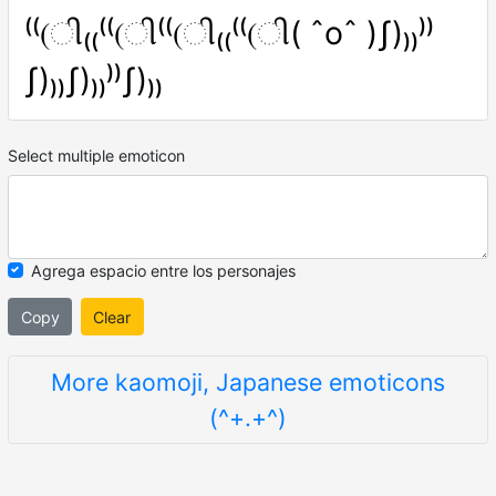
⁽⁽(ી₍₍⁽⁽(ી⁽⁽(ી₍₍⁽⁽(ી( ˆoˆ )ʃ)₎₎⁾⁾
ʃ)₎₎ʃ)₎₎⁾⁾ʃ)₎₎
Select multiple emoticon
Agrega espacio entre los personajes
Copy
Clear
More kaomoji, Japanese emoticons
(^+.+^)