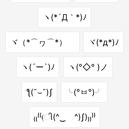
ヽ(*´Д｀*)ﾉ
ヾ（*⌒ヮ⌒*）ゞ
ヾ(*д*)ﾉ
ヽ(´ー`)ﾉ
ヽ(°◇° )ノ
ƪ(˘⌣˘)ʃ
╰(°ㅂ°)╯
₍₍⁽⁽(ી(^‿ゝ^)ʃ)₎₎⁾⁾