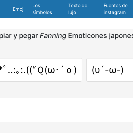
Los
Texto de
Fuentes de
Emoji
símbolos
lujo
instagram
piar y pegar
Fanning
Emoticones japone
:*ﾟ..:｡:.((“Ｑ(ω･´ｏ)
(υ´-ω-)ゞ