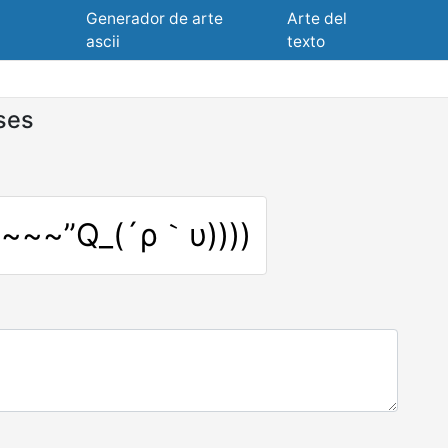
Generador de arte
Arte del
ascii
texto
ses
~~~”Q_(´ρ｀υ))))