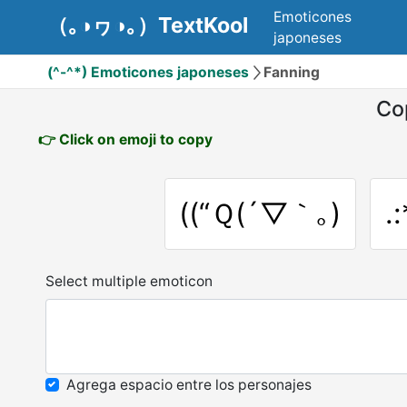
Emoticones
（｡◑ヮ◑｡）TextKool
japoneses
(^-^*) Emoticones japoneses
Fanning
Co
👉 Click on emoji to copy
((“Ｑ(´▽｀｡)
.
Select multiple emoticon
Agrega espacio entre los personajes