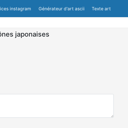
lices instagram
Générateur d'art ascii
Texte art
ônes japonaises