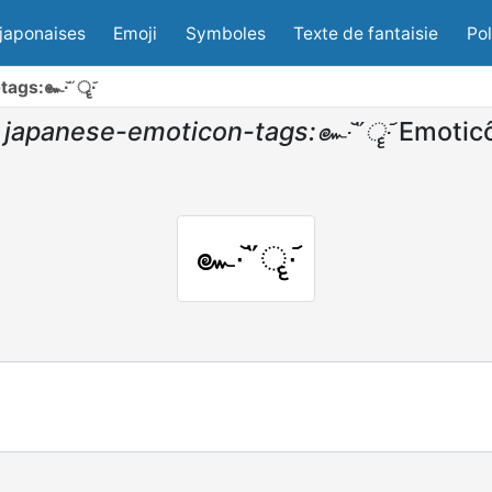
japonaises
Emoji
Symboles
Texte de fantaisie
Po
ags:๛∙᷅῞ॄ∙᷄
japanese-emoticon-tags:๛∙᷅῞ॄ∙᷄
Emotic
๛∙᷅῞ॄ∙᷄