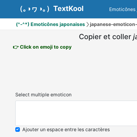
（｡◑ヮ◑｡）TextKool
Emoticônes 
(^-^*) Emoticônes japonaises
japanese-emoticon
Copier et coller
j
👉 Click on emoji to copy
Select multiple emoticon
Ajouter un espace entre les caractères