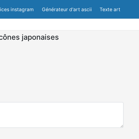
lices instagram
Générateur d'art ascii
Texte art
cônes japonaises