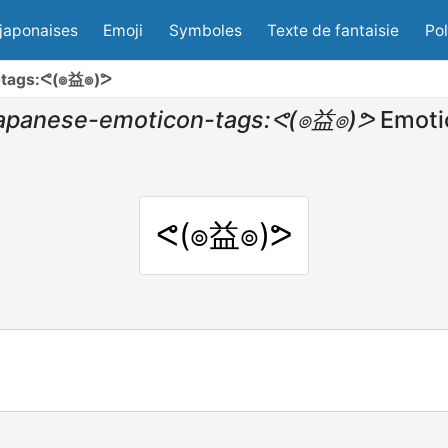
japonaises
Emoji
Symboles
Texte de fantaisie
Po
-tags:ᕙ(๏益๏)ᕗ
apanese-emoticon-tags:ᕙ(๏益๏)ᕗ
Emoti
ᕙ(๏益๏)ᕗ