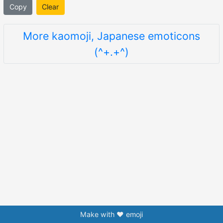
Copy
Clear
More kaomoji, Japanese emoticons
(^+.+^)
Make with ❤️ emoji