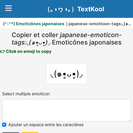
（｡◑ヮ◑｡）TextKool
(^-^*) Emoticônes japonaises
japanese-emoticon-tags:◟(๑•͈ᴗ•͈)◞
Copier et coller
japanese-emoticon-
tags:◟(๑•͈ᴗ•͈)◞
Emoticônes japonaises
👉 Click on emoji to copy
◟(๑•͈ᴗ•͈)◞
Select multiple emoticon
Ajouter un espace entre les caractères