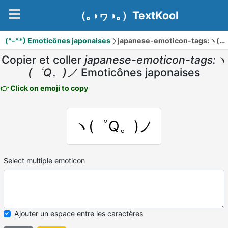
（｡◑ヮ◑｡）TextKool
(^-^*) Emoticônes japonaises
japanese-emoticon-tags:ヽ(゜Q。)ノ
Copier et coller
japanese-emoticon-tags:ヽ
(゜Q。)ノ
Emoticônes japonaises
👉 Click on emoji to copy
ヽ(゜Q。)ノ
Select multiple emoticon
Ajouter un espace entre les caractères