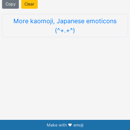
Copy
Clear
More kaomoji, Japanese emoticons
(^+.+^)
Make with ❤️ emoji