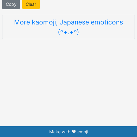
Copy
Clear
More kaomoji, Japanese emoticons
(^+.+^)
Make with ❤️ emoji