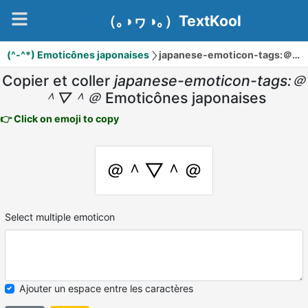
（｡◑ヮ◑｡）TextKool
(^-^*) Emoticônes japonaises
japanese-emoticon-tags:＠＾▽＾＠
Copier et coller
japanese-emoticon-tags:＠
＾▽＾＠
Emoticônes japonaises
👉 Click on emoji to copy
＠＾▽＾＠
Select multiple emoticon
Ajouter un espace entre les caractères