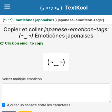
（｡◑ヮ◑｡）TextKool
(^-^*) Emoticônes japonaises
japanese-emoticon-tags:(¬‿¬)
Copier et coller
japanese-emoticon-tags:
(¬‿¬)
Emoticônes japonaises
👉 Click on emoji to copy
(¬‿¬)
Select multiple emoticon
Ajouter un espace entre les caractères