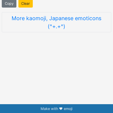
Copy
Clear
More kaomoji, Japanese emoticons
(^+.+^)
Make with ❤️ emoji