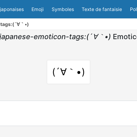
japonaises
Emoji
Symboles
Texte de fantaisie
Po
tags:(´∀｀•)
japanese-emoticon-tags:(´∀｀•)
Emotic
(´∀｀•)