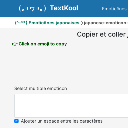
（｡◑ヮ◑｡）TextKool
Emoticônes 
(^-^*) Emoticônes japonaises
japanese-emoticon-
Copier et coller
👉 Click on emoji to copy
Select multiple emoticon
Ajouter un espace entre les caractères