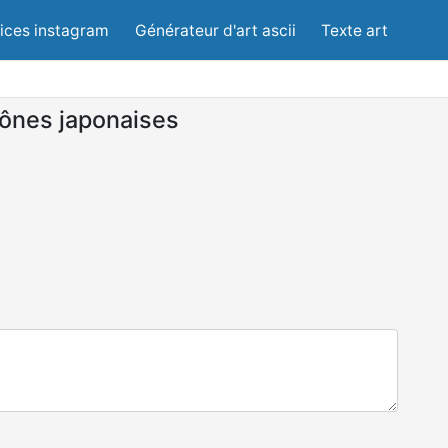
lices instagram
Générateur d'art ascii
Texte art
ônes japonaises