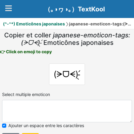
（｡◑ヮ◑｡）TextKool
(^-^*) Emoticônes japonaises
japanese-emoticon-tags:(ᗒᗜᗕ)՛̵̖
Copier et coller
japanese-emoticon-tags:
(ᗒᗜᗕ)՛̵̖
Emoticônes japonaises
👉 Click on emoji to copy
(ᗒᗜᗕ)՛̵̖
Select multiple emoticon
Ajouter un espace entre les caractères