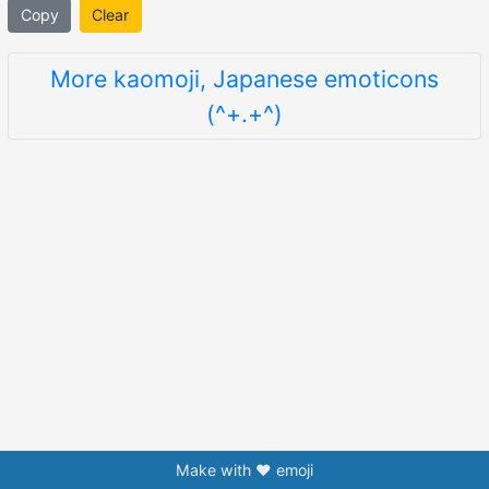
Copy
Clear
More kaomoji, Japanese emoticons
(^+.+^)
Make with ❤️ emoji