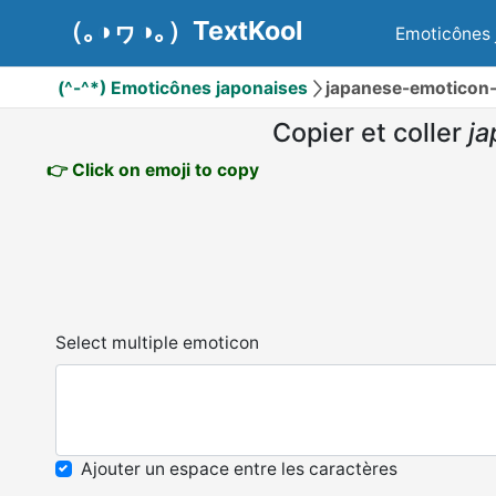
（｡◑ヮ◑｡）TextKool
Emoticônes 
(^-^*) Emoticônes japonaises
japanese-emoticon-ta
Copier et coller
ja
👉 Click on emoji to copy
Select multiple emoticon
Ajouter un espace entre les caractères