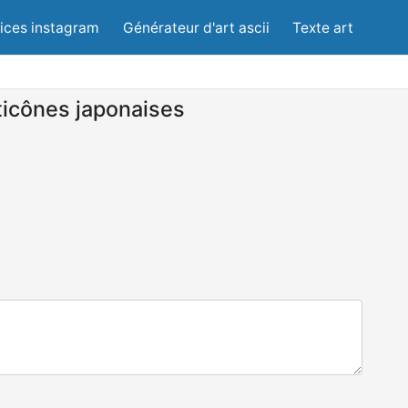
lices instagram
Générateur d'art ascii
Texte art
icônes japonaises