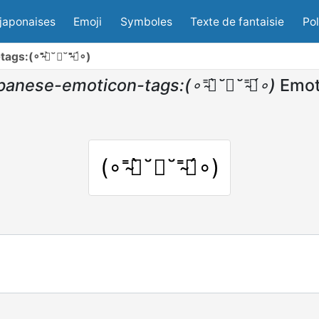
japonaises
Emoji
Symboles
Texte de fantaisie
Po
gs:(∘⁼̴⃙̀˘︷˘⁼̴⃙́∘)
panese-emoticon-tags:(∘⁼̴⃙̀˘︷˘⁼̴⃙́∘)
Emot
(∘⁼̴⃙̀˘︷˘⁼̴⃙́∘)