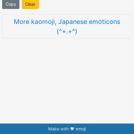
Copy
Clear
More kaomoji, Japanese emoticons
(^+.+^)
Make with ❤️ emoji