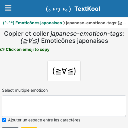
（｡◑ヮ◑｡）TextKool
(^-^*) Emoticônes japonaises
japanese-emoticon-tags:(≧∀≦)
Copier et coller
japanese-emoticon-tags:
(≧∀≦)
Emoticônes japonaises
👉 Click on emoji to copy
(≧∀≦)
Select multiple emoticon
Ajouter un espace entre les caractères