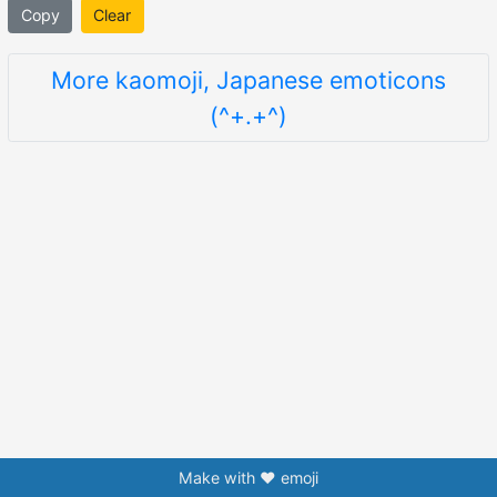
Copy
Clear
More kaomoji, Japanese emoticons
(^+.+^)
Make with ❤️ emoji