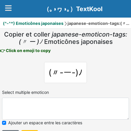
（｡◑ヮ◑｡）TextKool
(^-^*) Emoticônes japonaises
japanese-emoticon-tags:(〃 ー )ﾉ
Copier et coller
japanese-emoticon-tags:
(〃 ー )ﾉ
Emoticônes japonaises
👉 Click on emoji to copy
(〃-ー-)ﾉ
Select multiple emoticon
Ajouter un espace entre les caractères