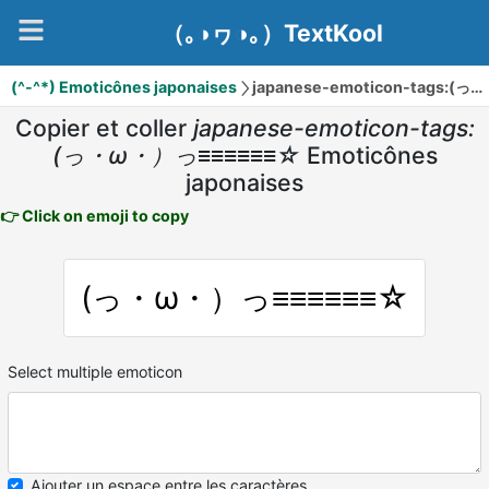
（｡◑ヮ◑｡）TextKool
(^-^*) Emoticônes japonaises
japanese-emoticon-tags:(っ・ω・）っ≡≡≡≡≡≡☆
Copier et coller
japanese-emoticon-tags:
(っ・ω・）っ≡≡≡≡≡≡☆
Emoticônes
japonaises
👉 Click on emoji to copy
(っ・ω・）っ≡≡≡≡≡≡☆
Select multiple emoticon
Ajouter un espace entre les caractères