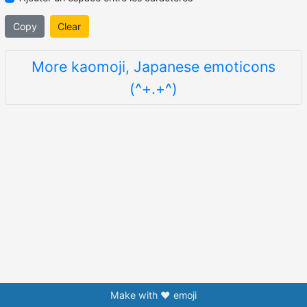
Copy
Clear
More kaomoji, Japanese emoticons
(^+.+^)
Make with ❤️ emoji