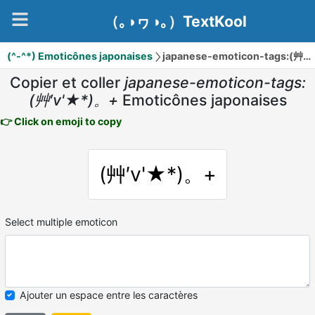
（｡◑ヮ◑｡）TextKool
(^-^*) Emoticônes japonaises
japanese-emoticon-tags:(艸′v'★*)。+
Copier et coller
japanese-emoticon-tags:
(艸′v'★*)。+
Emoticônes japonaises
👉 Click on emoji to copy
(艸′v'★*)。+
Select multiple emoticon
Ajouter un espace entre les caractères