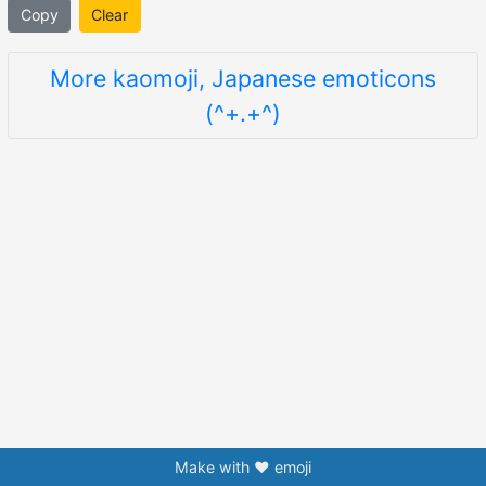
Copy
Clear
More kaomoji, Japanese emoticons
(^+.+^)
Make with ❤️ emoji