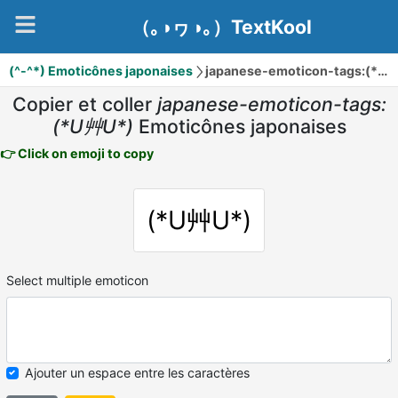
（｡◑ヮ◑｡）TextKool
(^-^*) Emoticônes japonaises
japanese-emoticon-tags:(*U艸U*)
Copier et coller
japanese-emoticon-tags:
(*U艸U*)
Emoticônes japonaises
👉 Click on emoji to copy
(*U艸U*)
Select multiple emoticon
Ajouter un espace entre les caractères