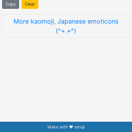
Copy
Clear
More kaomoji, Japanese emoticons
(^+.+^)
Make with ❤️ emoji