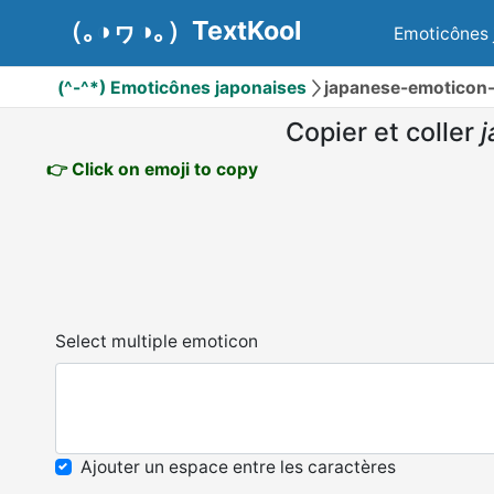
（｡◑ヮ◑｡）TextKool
Emoticônes 
(^-^*) Emoticônes japonaises
japanese-emoticon
Copier et coller
👉 Click on emoji to copy
Select multiple emoticon
Ajouter un espace entre les caractères