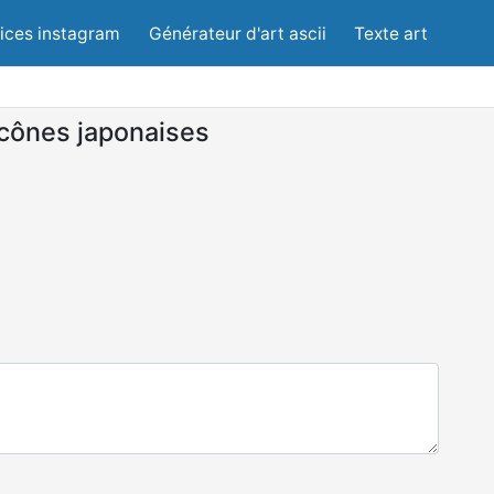
lices instagram
Générateur d'art ascii
Texte art
cônes japonaises