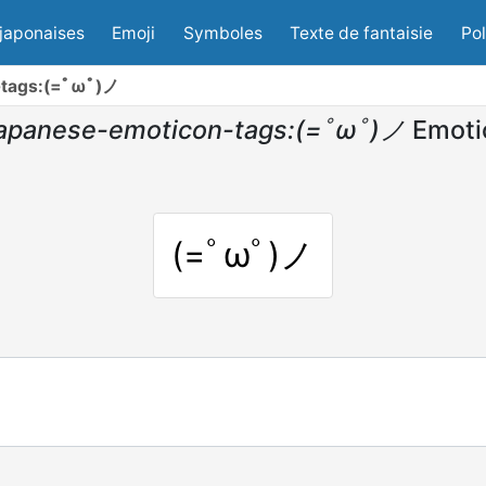
japonaises
Emoji
Symboles
Texte de fantaisie
Po
-tags:(=ﾟωﾟ)ノ
japanese-emoticon-tags:(=ﾟωﾟ)ノ
Emoti
(=ﾟωﾟ)ノ