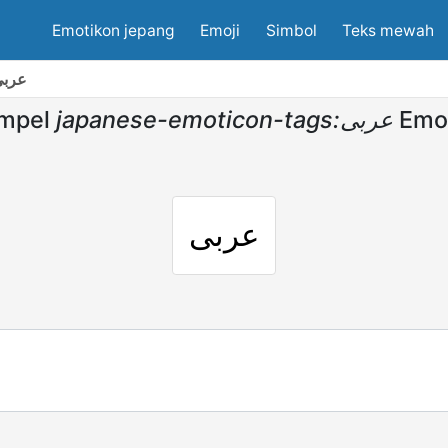
Emotikon jepang
Emoji
Simbol
Teks mewah
e-emoticon-tags:عربى
empel
japanese-emoticon-tags:عربى
Emo
عربى