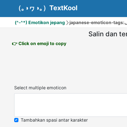
（｡◑ヮ◑｡）TextKool
(^-^*) Emotikon jepang
japanes
Salin dan t
👉 Click on emoji to copy
Select multiple emoticon
Tambahkan spasi antar karakter