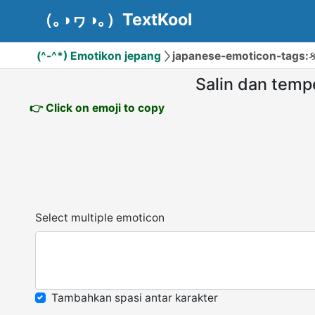
（｡◑ヮ◑｡）TextKool
(^-^*) Emotikon jepang
japanese-emoticon-tags:કⁱᵍ
Salin dan temp
👉 Click on emoji to copy
Select multiple emoticon
Tambahkan spasi antar karakter