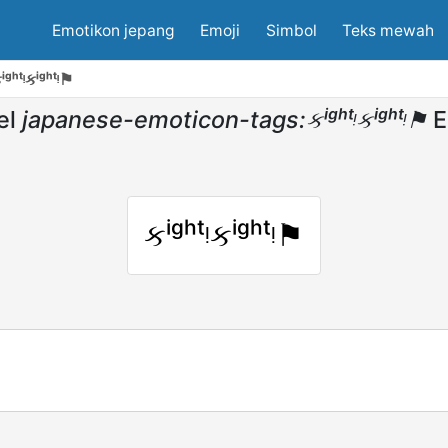
Emotikon jepang
Emoji
Simbol
Teks mewah
ʰᵗᵎકⁱᵍʰᵗᵎ⚑
el
japanese-emoticon-tags:કⁱᵍʰᵗᵎકⁱᵍʰᵗᵎ⚑
E
કⁱᵍʰᵗᵎકⁱᵍʰᵗᵎ⚑