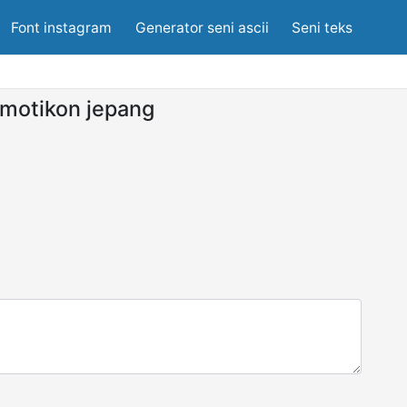
Font instagram
Generator seni ascii
Seni teks
motikon jepang