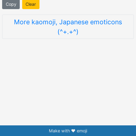
Copy
Clear
More kaomoji, Japanese emoticons
(^+.+^)
Make with ❤️ emoji