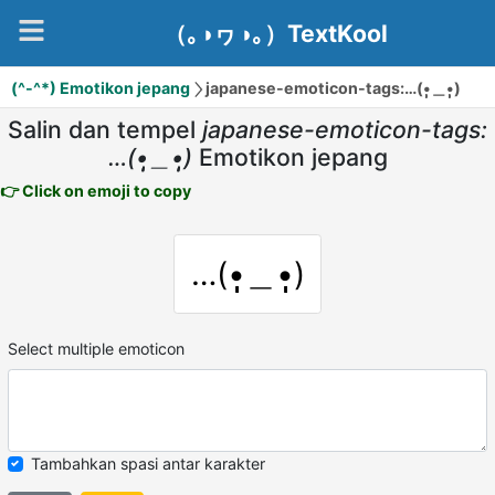
（｡◑ヮ◑｡）TextKool
(^-^*) Emotikon jepang
japanese-emoticon-tags:…(•̩̩̩̩＿•̩̩̩̩)
Salin dan tempel
japanese-emoticon-tags:
…(•̩̩̩̩＿•̩̩̩̩)
Emotikon jepang
👉 Click on emoji to copy
…(•̩̩̩̩＿•̩̩̩̩)
Select multiple emoticon
Tambahkan spasi antar karakter