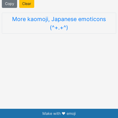
Copy
Clear
More kaomoji, Japanese emoticons
(^+.+^)
Make with ❤️ emoji