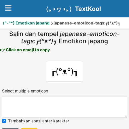
（｡◑ヮ◑｡）TextKool
(^-^*) Emotikon jepang
japanese-emoticon-tags:┏(°ᴥ°)┓
Salin dan tempel
japanese-emoticon-
tags:┏(°ᴥ°)┓
Emotikon jepang
👉 Click on emoji to copy
┏(°ᴥ°)┓
Select multiple emoticon
Tambahkan spasi antar karakter