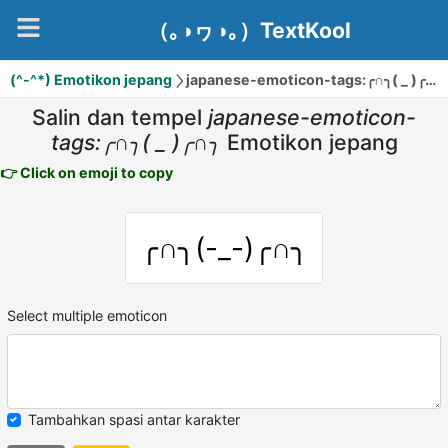
（｡◑ヮ◑｡）TextKool
(^-^*) Emotikon jepang
japanese-emoticon-tags:╭∩╮( _ )╭∩╮
Salin dan tempel
japanese-emoticon-
tags:╭∩╮( _ )╭∩╮
Emotikon jepang
👉 Click on emoji to copy
╭∩╮(-_-)╭∩╮
Select multiple emoticon
Tambahkan spasi antar karakter