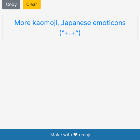
Copy
Clear
More kaomoji, Japanese emoticons
(^+.+^)
Make with ❤️ emoji