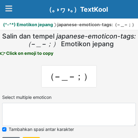
（｡◑ヮ◑｡）TextKool
(^-^*) Emotikon jepang
japanese-emoticon-tags:（−＿−；）
Salin dan tempel
japanese-emoticon-tags:
（−＿−；）
Emotikon jepang
👉 Click on emoji to copy
（−＿−；）
Select multiple emoticon
Tambahkan spasi antar karakter