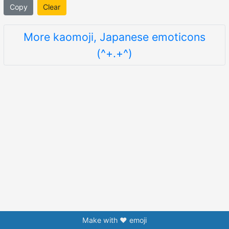
Copy
Clear
More kaomoji, Japanese emoticons
(^+.+^)
Make with ❤️ emoji