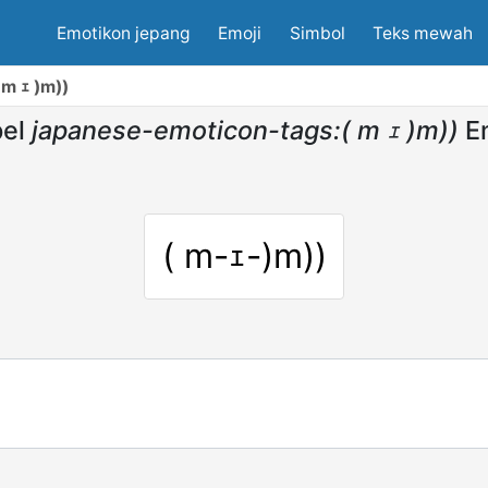
Emotikon jepang
Emoji
Simbol
Teks mewah
m ｪ )m))
el
japanese-emoticon-tags:( m ｪ )m))
E
( m-ｪ-)m))