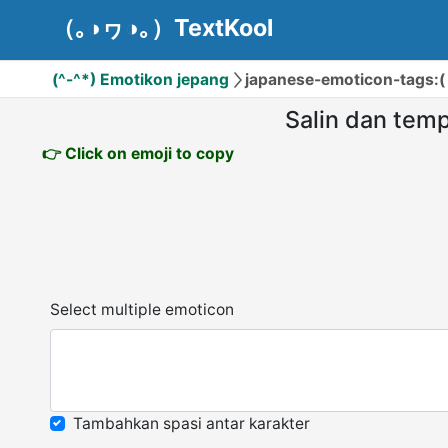
（｡◑ヮ◑｡）TextKool
(^-^*) Emotikon jepang
japanese-emoticon-tags:( 
Salin dan temp
👉 Click on emoji to copy
Select multiple emoticon
Tambahkan spasi antar karakter