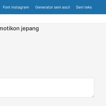
Font instagram
Generator seni ascii
Seni teks
motikon jepang