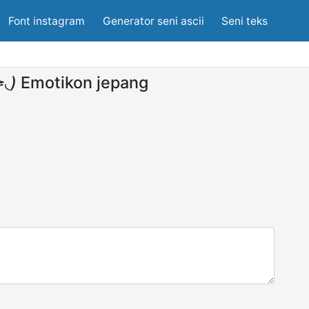
Font instagram
Generator seni ascii
Seni teks
◟)
Emotikon jepang