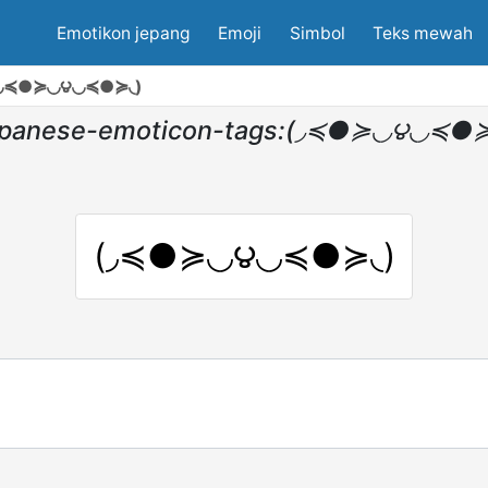
Emotikon jepang
Emoji
Simbol
Teks mewah
(◞≼●≽◟◞౪◟◞≼●≽◟)
apanese-emoticon-tags:(◞≼●≽◟◞౪◟◞≼●≽
(◞≼●≽◟◞౪◟◞≼●≽◟)