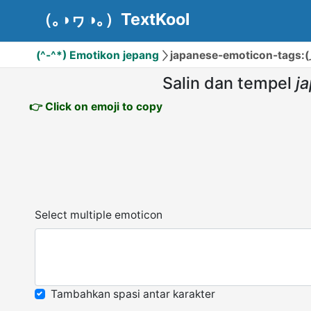
（｡◑ヮ◑｡）TextKool
(^-^*) Emotikon jepang
japanese-emoticon-tags:
Salin dan tempel
j
👉 Click on emoji to copy
Select multiple emoticon
Tambahkan spasi antar karakter